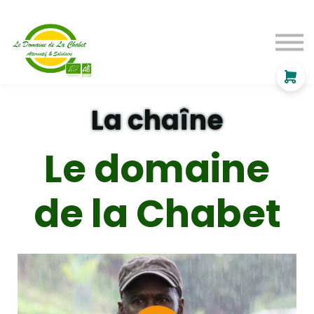
Formation
Chaîne
Nous contacter
Se connecter
S'inscrire
La chaîne
Le domaine
de la Chabet