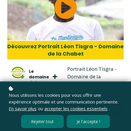
Découvrez Portrait Léon Tisgra - Domaine
de la Chabet
Portrait Léon Tisgra -
Le
Domaine de la
domaine
de la
Chabet
Chabet
Nous utilisons les cookies pour vous offrir une
expérience optimale et une communication pertinente.
Évaluez cette vidéo
En savoir plus
ou
accepter les cookies essentiels
.
Date de
publication :
14/12/
Rejeter tout
Je l'accepte !
2024