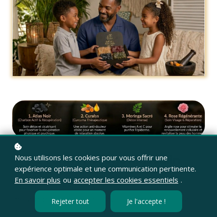
L’Écrin Privilège Masculin
Nous utilisons les cookies pour vous offrir une
expérience optimale et une communication pertinente.
En savoir plus
ou
accepter les cookies essentiels
.
Pour la Fête des Pères, offrez une véritable
métamorphose cutanée avec Rituel Naturel Sacré.
Rejeter tout
Je l'accepte !
Des soins d'exception conçus pour la peau des