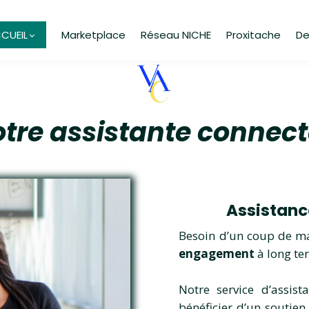
CUEIL
Marketplace
Réseau NICHE
Proxitache
De
tre assistante connec
Assistanc
Besoin d’un coup de m
engagement
à long te
Notre service d’assist
bénéficier d’un soutie