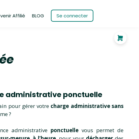
venir Affilié
BLOG
Se connecter
tée
e administrative ponctuelle
ain pour gérer votre
charge administrativ
e sans
rme ?
ance administrative
ponctuelle
vous permet de
n
sur-mesure
,
à l’heure
, pour vous
décharger
des