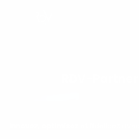
ACCUEIL
RDV-Partners
Innovez, optimisez et fidélisez ave