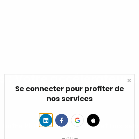
ENTREPRISE
ASSOCIATION
OF
INDEPENDANT
 : Votre accélérateur 
Se connecter pour profiter de
nos services
c notre Plateforme intégrée et nos ser
PME.
ou