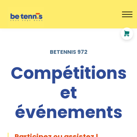
ADULTES
EVENEMENTS
STAGES
Se connecter
BETENNIS 972
Compétitions
et
événements
Participez ou assistez !