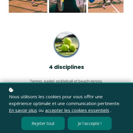
4 disciplines
Tennis, padel, pickleball et beach-tennis
Nous utilisons les cookies pour vous offrir une
expérience optimale et une communication pertinente.
En savoir plus
ou
accepter les cookies essentiels
.
Rejeter tout
Je l'accepte !
Groupes par âge