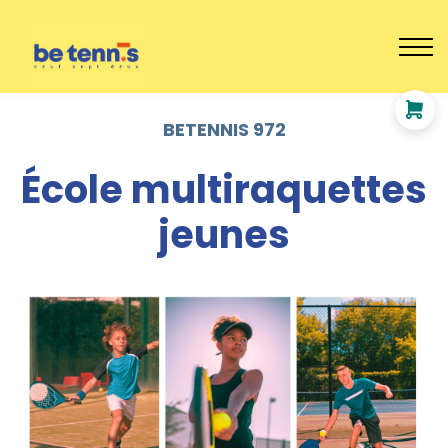
ADULTES
EVENEMENTS
STAGES
Se connecter
BETENNIS 972
École multiraquettes
jeunes