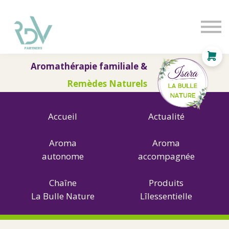
OF
INDEPENDANT
SOLUTIONS
BLOG
Aromathérapie familiale &
Se connecter
Remèdes Naturels
Accueil
Actualité
Aroma
Aroma
autonome
accompagnée
Chaîne
Produits
La Bulle Nature
Lîlessentielle