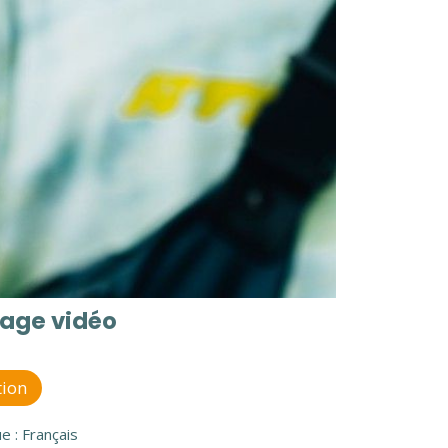
nage vidéo
ion
e : Français