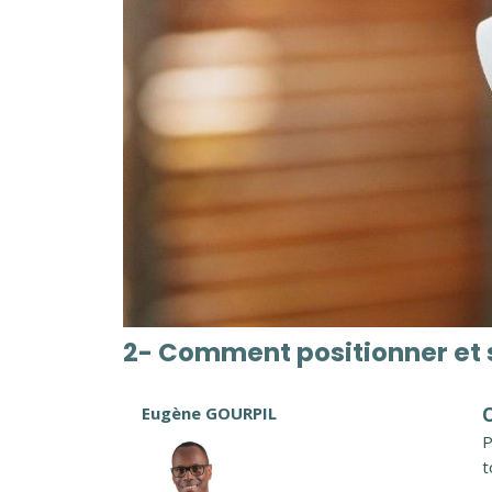
2- Comment positionner et s
Eugène GOURPIL
O
P
t