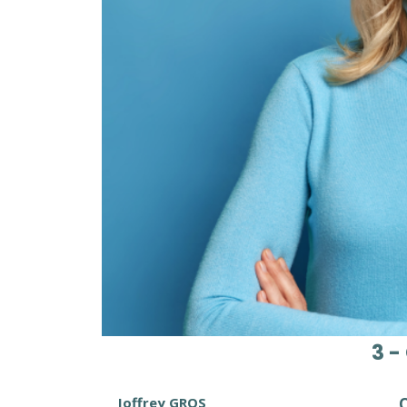
3 -
Joffrey GROS
O