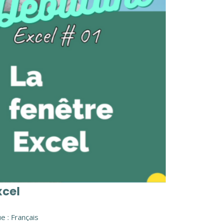
xcel
e : Français