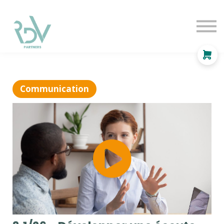
OF
INDEPENDANT
SOLUTIONS
BLOG
Se connecter
Communication