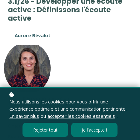
3.1/26 - Développer une écoute
active : Définissons l'écoute
active
Aurore Bévalot
Expert en communication
Nous utilisons les cookies pour vous offrir une
Mon offre de prestation
expérience optimale et une communication pertinente.
En savoir plus
ou
accepter les cookies essentiels
.
Objectif :
identifier le rôle de l'écoute active
Rejeter tout
Je l'accepte !
Public cible :