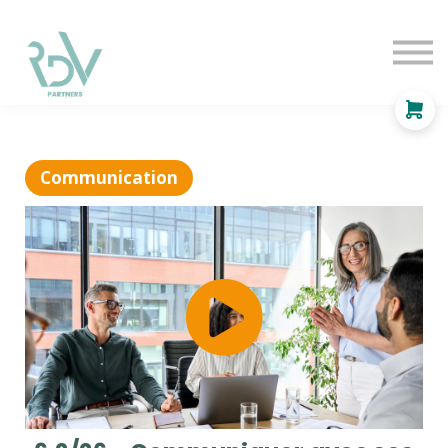
OF
INDEPENDANT
SOLUTIONS
BLOG
Se connecter
Communication