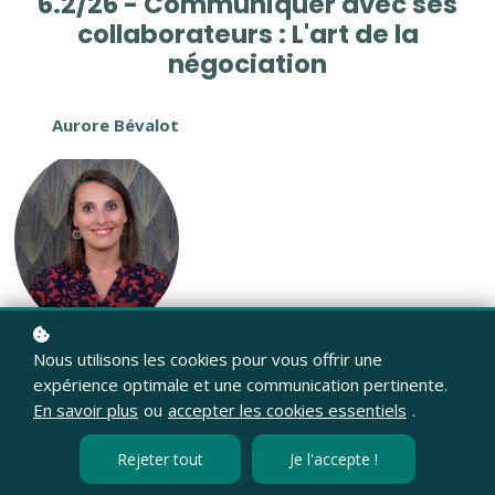
6.2/26 - Communiquer avec ses
collaborateurs : L'art de la
négociation
Aurore Bévalot
Expert en communication
Nous utilisons les cookies pour vous offrir une
Mon offre de prestation
expérience optimale et une communication pertinente.
En savoir plus
ou
accepter les cookies essentiels
.
Objectif :
Utiliser l'art de la négociation
Rejeter tout
Je l'accepte !
Public cible :