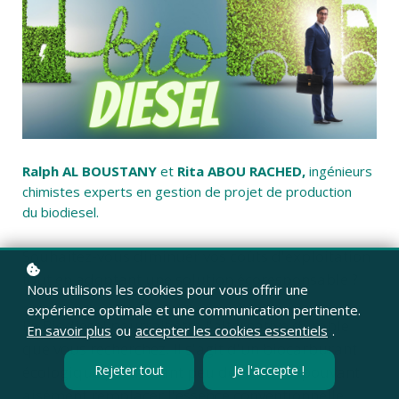
Ralph AL BOUSTANY
et
Rita ABOU RACHED,
ingénieurs
chimistes experts en gestion de projet de production
du biodiesel.
Souhaitez-vous diminuer vos coûts d'exploitation
tout en adoptant une solution écoresponsable ?
Nous utilisons les cookies pour vous offrir une
expérience optimale et une communication pertinente.
Le Biodiesel pourrait être l'alternative durable
En savoir plus
ou
accepter les cookies essentiels
.
que vous recherchez. Il s'agit d'un biocarburant
Rejeter tout
Je l'accepte !
écologique produisant peu de déchets, pouvant
aisément remplacer l'essence conventionnelle.