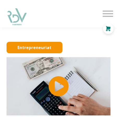
OF
INDEPENDANT
SOLUTIONS
BLOG
Se connecter
Entrepreneuriat