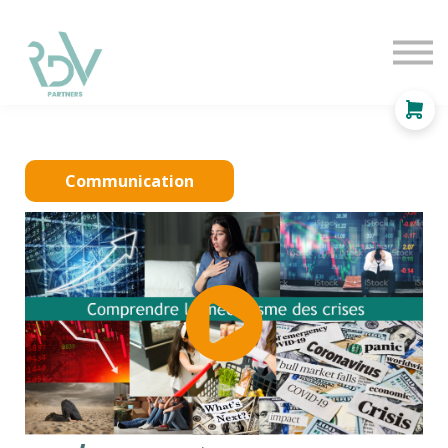
OF
INDEPENDANT
SOLUTIONS
BLOG
Se connecter
Communication