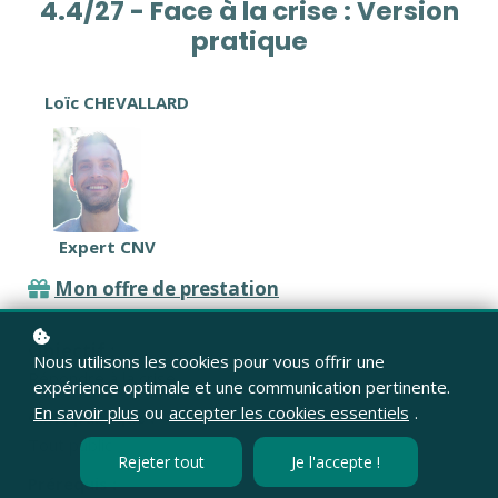
4.4/27 - Face à la crise : Version
pratique
Loïc CHEVALLARD
Expert CNV
Mon offre de prestation
Objectif :
Nous utilisons les cookies pour vous offrir une
Répondre à la crise.
expérience optimale et une communication pertinente.
En savoir plus
ou
accepter les cookies essentiels
.
Cible publique :
Tout public
Rejeter tout
Je l'accepte !
Prérequis :