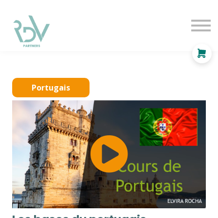
OF
INDEPENDANT
SOLUTIONS
BLOG
Se connecter
Portugais