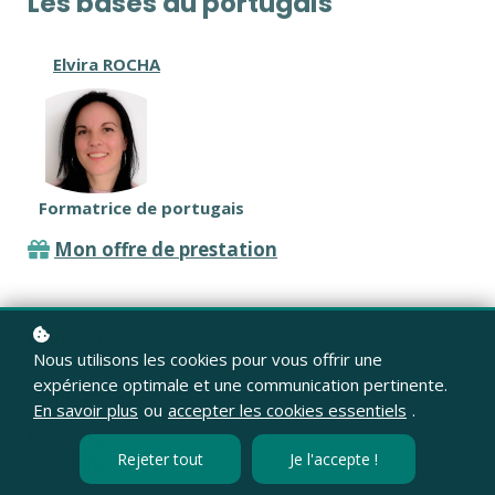
Les bases du portugais
Elvira ROCHA
Formatrice de portugais
Mon offre de prestation
Objectif :
Connaître et apprendre les mots
Nous utilisons les cookies pour vous offrir une
essentiels sur le thème de la nourriture en
expérience optimale et une communication pertinente.
portugais
En savoir plus
ou
accepter les cookies essentiels
.
Public cible :
Rejeter tout
Je l'accepte !
Tout public