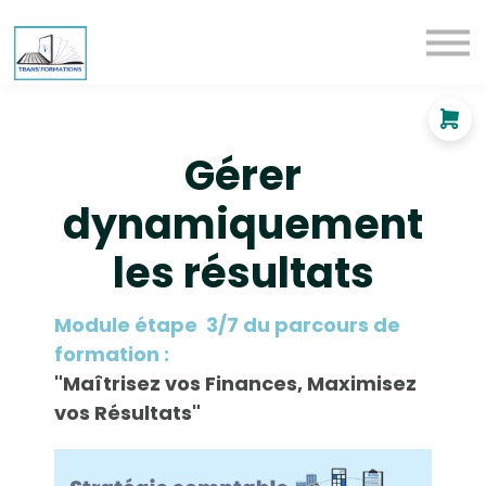
Entreprises
Particuliers
Tarifs
Se connecter
Gérer
S'inscrire
dynamiquement
les résultats
Module étape 3/7 du parcours de
formation :
"Maîtrisez vos Finances, Maximisez
vos Résultats"