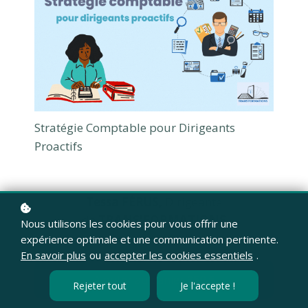
Stratégie Comptable pour Dirigeants
Proactifs
Tessa FÉRUS,
Dirigeante
de
TRANS'FORMATIONS
Nous utilisons les cookies pour vous offrir une
expérience optimale et une communication pertinente.
En savoir plus
ou
accepter les cookies essentiels
.
Ajouter au panier
350 €
Rejeter tout
Je l'accepte !