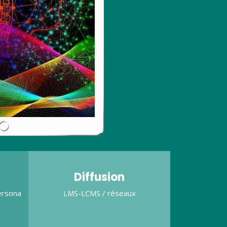
Diffusion
ersona
LMS-LCMS / réseaux