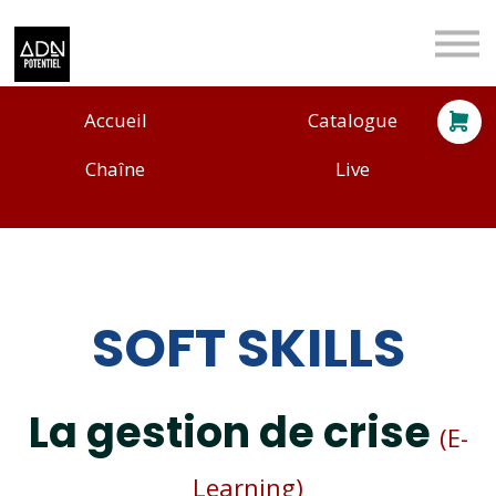
Nos offres technologiques
Entreprises
Particuliers
Se connecter
Accueil
Catalogue
S'inscrire
Chaîne
Live
SOFT SKILLS
La gestion de crise
(E-
Learn
ing)