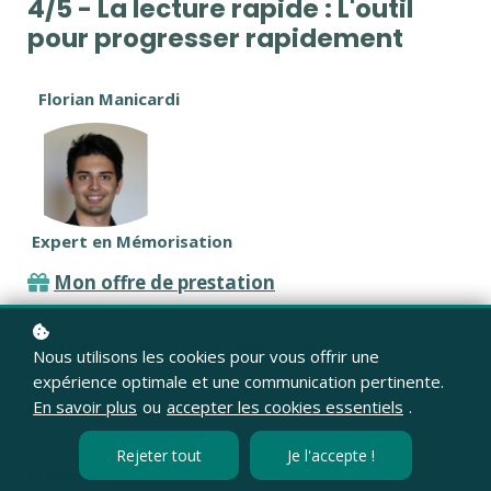
4/5 - La lecture rapide : L'outil
pour progresser rapidement
Florian Manicardi
Expert en Mémorisation
Mon offre de prestation
Objectif :
Développer sa capacité de lecture
Nous utilisons les cookies pour vous offrir une
rapide avec un outil efficace
expérience optimale et une communication pertinente.
En savoir plus
ou
accepter les cookies essentiels
.
Public cible :
Tout public
Rejeter tout
Je l'accepte !
Prérequis :