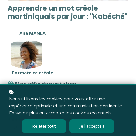
Apprendre un mot créole
martiniquais par jour : "Kabéché"
Ana MANLA
Formatrice créole
Mon offre de prestation
Nous utilisons les cookies pour vous offrir une
Objectif :
Apprendre un mot créole
expérience optimale et une communication pertinente.
martiniquais par jour
En savoir plus
ou
accepter les cookies essentiels
.
Public cible :
Rejeter tout
Je l'accepte !
Tout