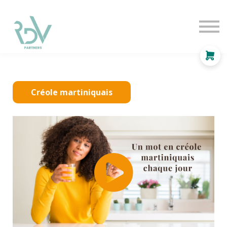
OF
INDEPENDANT
SOLUTIONS
BLOG
Se connecter
Créole martiniquais