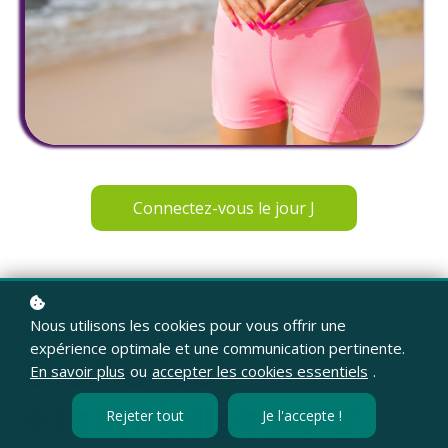
Connectez-vous le jour J
Nous utilisons les cookies pour vous offrir une
ATELIER EN AROMATHÉRAPIE FAMILIALE
expérience optimale et une communication pertinente.
Les huiles
En savoir plus
ou
accepter les cookies essentiels
.
essentielles pour
Rejeter tout
Je l'accepte !