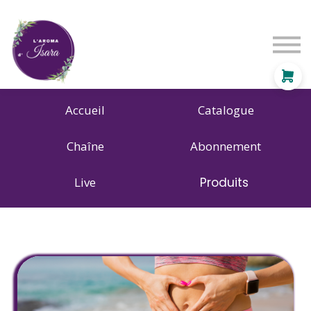
Entreprises
Particuliers
Tarifs
Se connecter
S'inscrire
Accueil
Catalogue
Chaîne
Abonnement
Live
Produits