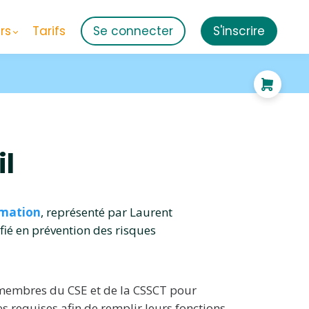
rs
Tarifs
Se connecter
S'inscrire
il
rmation
, représenté par Laurent
fié en prévention des risques
 membres du CSE et de la CSSCT pour
s requises afin de remplir leurs fonctions