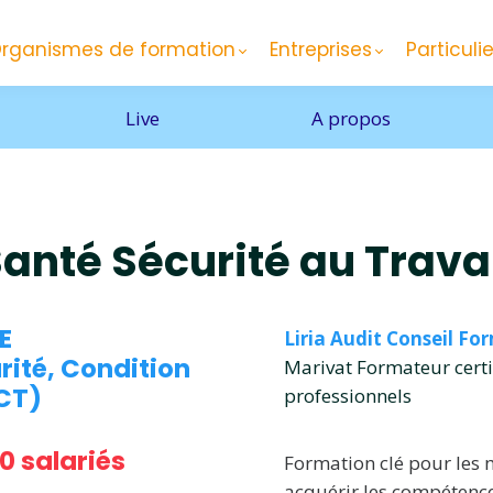
rganismes de formation
Entreprises
Particulie
Live
A propos
anté Sécurité au Trava
SE
Liria Audit Conseil Fo
ité, Condition
Marivat Formateur certi
SCT)
professionnels
0 s
alariés
Formation clé pour les
acquérir les compétence