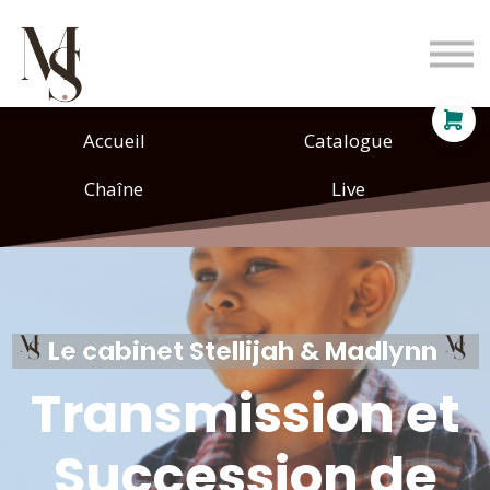
Entreprises
Particuliers
Tarifs
Se connecter
Accueil
Catalogue
S'inscrire
Chaîne
Live
Le cabinet Stellijah & Madlynn
Transmission et
Succession de