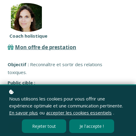
Coach holistique
Mon offre de prestation
Objectif :
Reconnaître et sortir des relations
toxiques.
Public cible :
Tout public
Nous utilisons les cookies pour vous offrir une
Prérequis :
expérience optimale et une communication pertinente.
Aucun
En savoir plus
ou
accepter les cookies essentiels
.
Rejeter tout
Je l'accepte !
Coaching