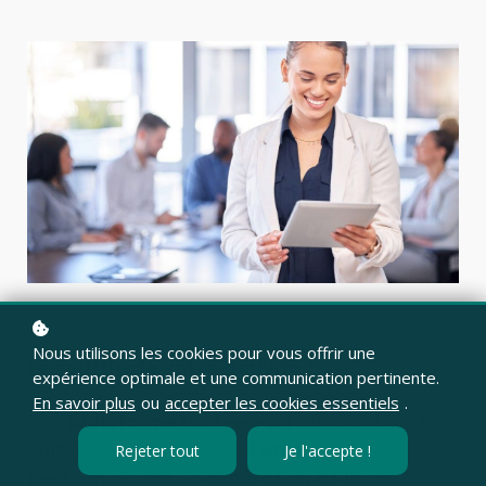
Nous utilisons les cookies pour vous offrir une
Le souffle de votre activité !
expérience optimale et une communication pertinente.
En savoir plus
ou
accepter les cookies essentiels
.
Une
plateforme tout-en-un
qui combine la
puissance de création d'
offres
Rejeter tout
Je l'accepte !
personnalisées
, la
génération de leads