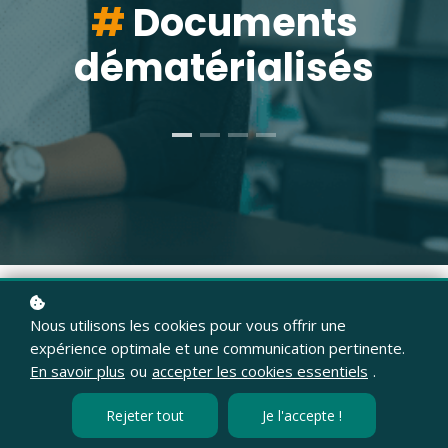
#
#
Sous-traitants,
#
Documents
Rappels et
#
Tableaux de bord
dématérialisés
intervenants
notifications
Nous utilisons les cookies pour vous offrir une
expérience optimale et une communication pertinente.
ibérez-vous des
En savoir plus
ou
accepter les cookies essentiels
.
tâches
Rejeter tout
Je l'accepte !