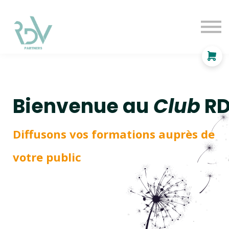
OF
INDEPENDANT
SOLUTIONS
BLOG
Se connecter
Bienvenue au
Club
R
Diffusons vos formations auprès de
votre public