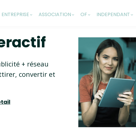
ENTREPRISE
ASSOCIATION
OF
INDEPENDANT
eractif
ublicité + réseau
tirer, convertir et
tail