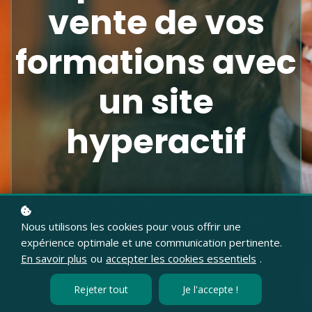
vente de vos
formations avec
un site
hyperactif
Site vitrine + gestion clients + Publicité +
réseau social + tunnels de vente pour
Nous utilisons les cookies pour vous offrir une
attirer, convertir et fidéliser vos clients.
expérience optimale et une communication pertinente.
En savoir plus
ou
accepter les cookies essentiels
.
Rejeter tout
Je l'accepte !
Voir le détail de l'offre Premium