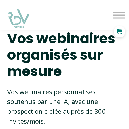
OF
INDEPENDANT
SOLUTIONS
Vos webinaires
BLOG
Se connecter
organisés sur
mesure
Vos webinaires personnalisés,
soutenus par une IA, avec une
prospection ciblée auprès de 300
invités/mois.