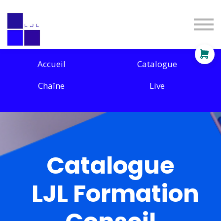
Entreprises
Particuliers
Tarifs
Se connecter
Accueil
Catalogue
S'inscrire
Chaîne
Live
Catalogue
LJL Formation