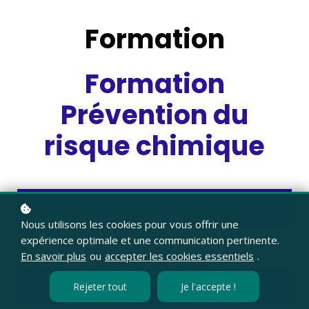
For
mation
Formation
Prévention du
risque chimique
FORMAT
présentiel
Nous utilisons les cookies pour vous offrir une
DURÉE
expérience optimale et une communication pertinente.
En savoir plus
ou
accepter les cookies essentiels
.
1 jour / 7 h
TARIF
Rejeter tout
Je l'accepte !
600 € HT