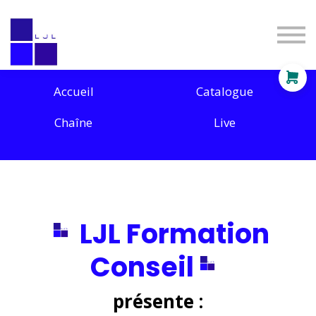
Entreprises
Particuliers
Tarifs
Se connecter
Accueil
Catalogue
S'inscrire
Chaîne
Live
LJL Formation
Conseil
présente :