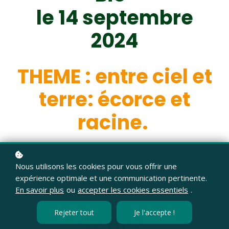
le 14 septembre
2024
THEME : entre ciel et
terre: écorce et
racine.
Nous utilisons les cookies pour vous offrir une
expérience optimale et une communication pertinente.
En savoir plus
ou
accepter les cookies essentiels
.
Rejeter tout
Je l'accepte !
Ferme