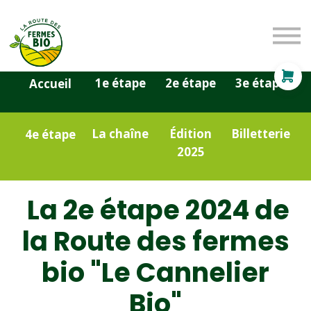
Nos offres technologiques
Entreprises
Particuliers
Se connecter
1e étape
2e étape
3e étape
Accueil
S'inscrire
La chaîne
Édition
Billetterie
4e étape
2025
La 2e étape 2024 de
la Route des fermes
bio "Le Cannelier
Bio"