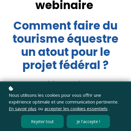
webinaire
Comment faire du
tourisme équestre
un atout pour le
projet fédéral ?
Intervenant :
Emmanuel FELTESSE
Nous utilisons les cookies pour vous offrir une
expérience optimale et une communication pertinente.
En savoir plus
ou
accepter les cookies essentiels
.
Date et heure :
Rejeter tout
Je l'accepte !
Lundi 11 novembre 2024